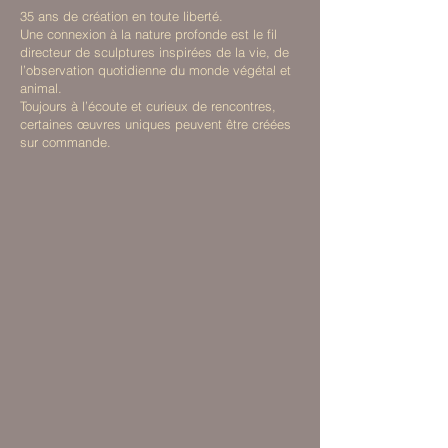
35 ans de création en toute liberté.
Une connexion à la nature profonde est le fil
directeur de sculptures inspirées de la vie, de
l’observation quotidienne du monde végétal et
animal.
Toujours à l’écoute et curieux de rencontres,
certaines œuvres uniques peuvent être créées
sur commande.